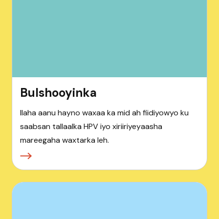
Bulshooyinka
Ilaha aanu hayno waxaa ka mid ah fiidiyowyo ku
saabsan tallaalka HPV iyo xiriiriyeyaasha
mareegaha waxtarka leh.