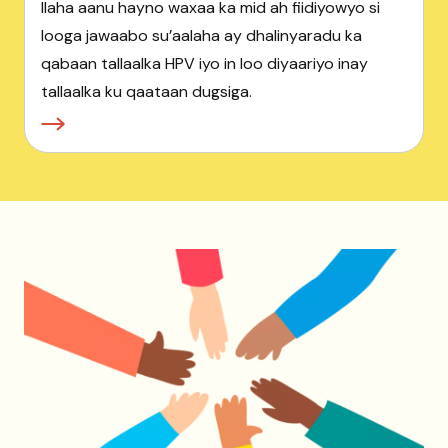
Ilaha aanu hayno waxaa ka mid ah fiidiyowyo si
looga jawaabo su’aalaha ay dhalinyaradu ka
qabaan tallaalka HPV iyo in loo diyaariyo inay
tallaalka ku qaataan dugsiga.