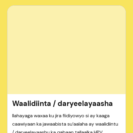
Waalidiinta / daryeelayaasha
Ilahayaga waxaa ku jira fiidiyowyo si ay kaaga
caawiyaan ka jawaabista su’aalaha ay waalidiintu
/ daryeelayaashu ka qabaan tallaalka HPV.