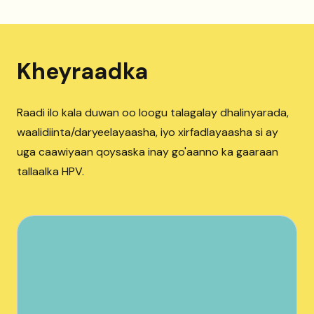
Kheyraadka
Raadi ilo kala duwan oo loogu talagalay dhalinyarada,
waalidiinta/daryeelayaasha, iyo xirfadlayaasha si ay
uga caawiyaan qoysaska inay go'aanno ka gaaraan
tallaalka HPV.