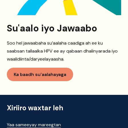
Su'aalo iyo Jawaabo
Soo hel jawaabaha su’aalaha caadiga ah ee ku
saabsan tallaalka HPV ee ay qabaan dhalinyarada iyo
waalidiinta/daryeelayaasha.
Ka baadh su'aalahayaga
Xiriiro waxtar leh
Yaa sameeyay mareegtan