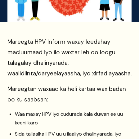
Mareegta HPV Inform waxay leedahay
macluumaad iyo ilo waxtar leh oo loogu
talagalay dhalinyarada,
waalidiinta/daryeelayaasha, iyo xirfadlayaasha.
Mareegtan waxaad ka heli kartaa wax badan
oo ku saabsan:
Waa maxay HPV iyo cudurada kala duwan ee uu
keeni karo
Sida tallaalka HPV uu u ilaaliyo dhalinyarada, iyo