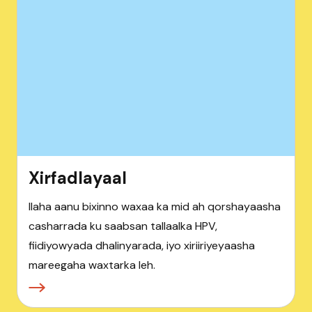
Xirfadlayaal
Ilaha aanu bixinno waxaa ka mid ah qorshayaasha
casharrada ku saabsan tallaalka HPV,
fiidiyowyada dhalinyarada, iyo xiriiriyeyaasha
mareegaha waxtarka leh.