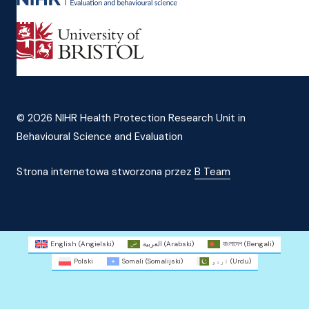
© 2026 NIHR Health Protection Research Unit in
Behavioural Science and Evaluation
Strona internetowa stworzona przez
B Team
English
(
Angielski
)
العربية
(
Arabski
)
বাংলাদেশ
(
Bengali
)
Polski
Somali
(
Somalijski
)
اردو
(
Urdu
)